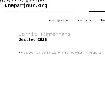
216.73.216.169--0.0.0.216GE
uneparjour.org
Photographes :
sur le pont
le
Jorrit Timmermans
Juillet 2026
>>
Envoyer un commentaire à la rédaction PhotOpera