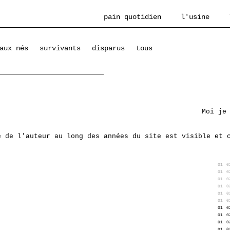
pain quotidien
l'usine
aux nés
survivants
disparus
tous
Moi je
e de l'auteur au long des années du site est visible et 
01
0
01
0
01
0
01
0
01
0
01
0
01
0
01
0
01
0
01
0