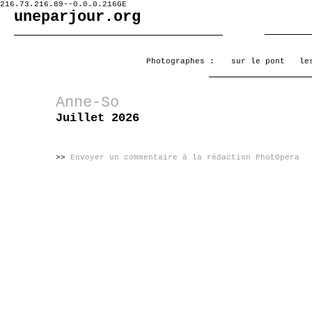
216.73.216.89--0.0.0.216GE
uneparjour.org
Photographes :
sur le pont
le
Anne-So
Juillet 2026
>>
Envoyer un commentaire à la rédaction PhotOpera