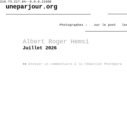
216.73.217.84--0.0.0.216GE
uneparjour.org
Photographes :
sur le pont
le
Albert Roger Hemsi
Juillet 2026
>>
Envoyer un commentaire à la rédaction PhotOpera