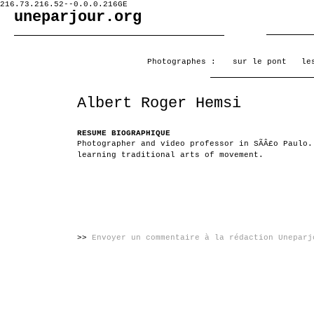
216.73.216.52--0.0.0.216GE
uneparjour.org
Photographes :
sur le pont
le
Albert Roger Hemsi
RESUME BIOGRAPHIQUE
Photographer and video professor in SÃÂ£o Paulo
learning traditional arts of movement.
>>
Envoyer un commentaire à la rédaction Uneparj