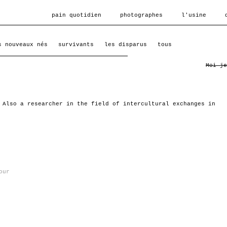
pain quotidien
photographes
l'usine
s nouveaux nés
survivants
les disparus
tous
Moi je
. Also a researcher in the field of intercultural exchanges in
our