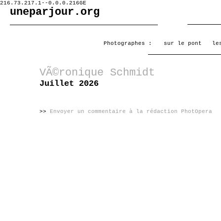
216.73.217.1--0.0.0.216GE
uneparjour.org
Photographes :
sur le pont
le
VÃ©ronique Schmidt
Juillet 2026
>>
Envoyer un commentaire à la rédaction PhotOpera