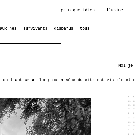
pain quotidien
l'usine
aux nés
survivants
disparus
tous
Moi je
e de l'auteur au long des années du site est visible et 
01
0
01
0
01
0
01
0
01
0
01
0
01
0
01
0
01
0
01
0