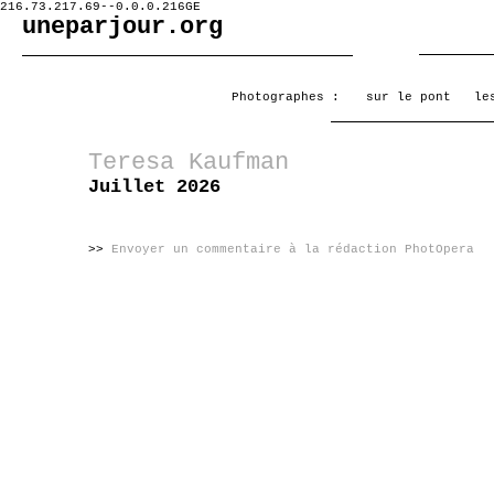
216.73.217.69--0.0.0.216GE
uneparjour.org
Photographes :
sur le pont
le
Teresa Kaufman
Juillet 2026
>>
Envoyer un commentaire à la rédaction PhotOpera