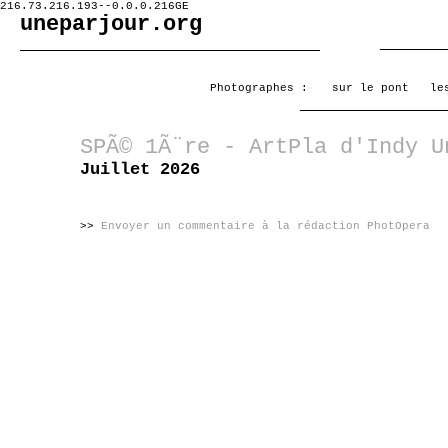
216.73.216.193--0.0.0.216GE
uneparjour.org
Photographes :
sur le pont
le
SPÃ© 1Ã¨re - ArtPla d'Indy U
Juillet 2026
>>
Envoyer un commentaire à la rédaction PhotOpera