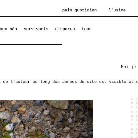
pain quotidien
l'usine
aux nés
survivants
disparus
tous
Moi je
e de l'auteur au long des années du site est visible et 
01
0
01
0
01
0
01
0
01
0
01
0
01
0
01
0
01
0
01
0