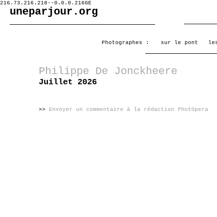
216.73.216.218--0.0.0.216GE
uneparjour.org
Photographes :
sur le pont
le
Philippe De Jonckheere
Juillet 2026
>>
Envoyer un commentaire à la rédaction PhotOpera