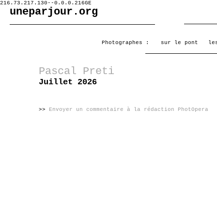
216.73.217.130--0.0.0.216GE
uneparjour.org
Photographes :
sur le pont
le
Pascal Preti
Juillet 2026
>>
Envoyer un commentaire à la rédaction PhotOpera