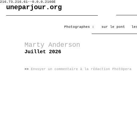
216.73.216.61--0.0.0.216GE
uneparjour.org
Photographes :
sur le pont
le
Marty Anderson
Juillet 2026
>>
Envoyer un commentaire à la rédaction PhotOpera