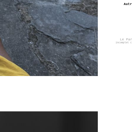
Autr
Le Pa
incomplet c