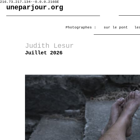
216.73.217.134--0.0.0.216GE
uneparjour.org
Photographes :
sur le pont
le
Judith Lesur
Juillet 2026