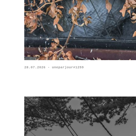
28.07.2026 - uneparjour#1259