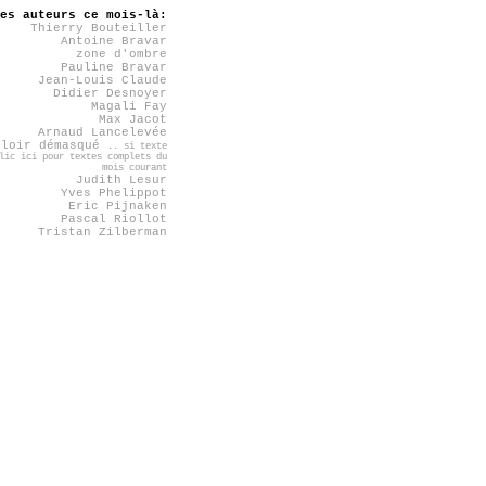
es auteurs ce mois-là:
Thierry Bouteiller
Antoine Bravar
zone d'ombre
Pauline Bravar
Jean-Louis Claude
Didier Desnoyer
Magali Fay
Max Jacot
Arnaud Lancelevée
rloir démasqué
.. si texte
lic ici pour textes complets du
mois courant
Judith Lesur
Yves Phelippot
Eric Pijnaken
Pascal Riollot
Tristan Zilberman