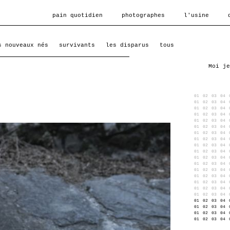
pain quotidien
photographes
l'usine
s nouveaux nés
survivants
les disparus
tous
Moi je
01
02
03
04
01
02
03
04
01
02
03
04
01
02
03
04
01
02
03
04
01
02
03
04
01
02
03
04
01
02
03
04
01
02
03
04
01
02
03
04
01
02
03
04
01
02
03
04
01
02
03
04
01
02
03
04
01
02
03
04
01
02
03
04
01
02
03
04
01
02
03
04
01
02
03
04
01
02
03
04
01
02
03
04