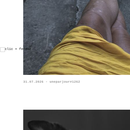
31.07.2026 - uneparjour#1262