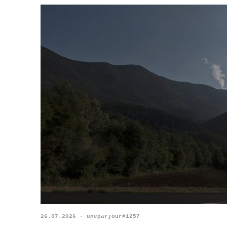
26.07.2026 - uneparjour#1257