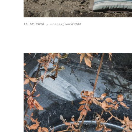
29.07.2026 - uneparjour#1260