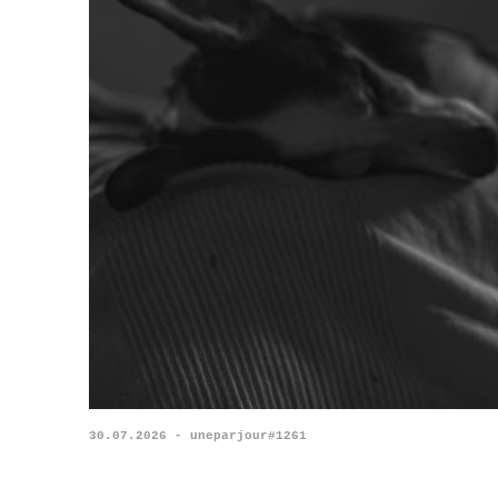
30.07.2026 - uneparjour#1261