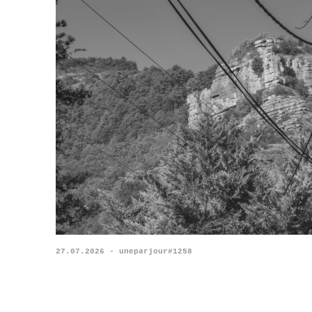
27.07.2026 - uneparjour#1258