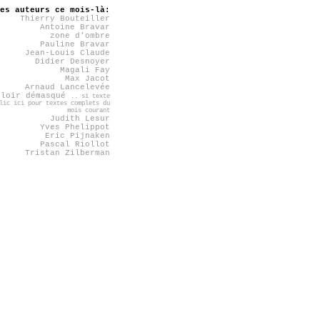
es auteurs ce mois-là:
Thierry Bouteiller
Antoine Bravar
zone d'ombre
Pauline Bravar
Jean-Louis Claude
Didier Desnoyer
Magali Fay
Max Jacot
Arnaud Lancelevée
rloir démasqué
.. si texte
lic ici pour textes complets du
mois courant
Judith Lesur
Yves Phelippot
Eric Pijnaken
Pascal Riollot
Tristan Zilberman