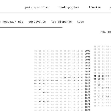
pain quotidien
photographes
l'usine
s nouveaux nés
survivants
les disparus
tous
Moi je
01
02
03
04
01
02
03
04
2006
01
02
03
04
05
06
07
08
09
10
11
12
01
02
03
04
2007
01
02
03
04
05
06
07
08
09
10
11
12
01
02
03
04
2008
01
02
03
04
05
06
07
08
09
10
11
12
01
02
03
04
2009
01
02
03
04
05
06
07
08
09
10
11
12
01
02
03
04
2010
01
02
03
04
05
06
07
08
09
10
11
12
01
02
03
04
2011
01
02
03
04
05
06
07
08
09
10
11
12
01
02
03
04
2012
01
02
03
04
05
06
07
08
09
10
11
12
01
02
03
04
2013
01
02
03
04
05
06
07
08
09
10
11
12
01
02
03
04
2014
01
02
03
04
05
06
07
08
09
10
11
12
01
02
03
04
2015
01
02
03
04
05
06
07
08
09
10
11
12
01
02
03
04
2016
01
02
03
04
05
06
07
08
09
10
11
12
01
02
03
04
2017
01
02
03
04
05
06
07
08
09
10
11
12
01
02
03
04
2018
01
02
03
04
05
06
07
08
09
10
11
12
01
02
03
04
2019
01
02
03
04
05
06
07
08
09
10
11
12
01
02
03
04
2020
01
02
03
04
05
06
07
08
09
10
11
12
01
02
03
04
2021
01
02
03
04
05
06
07
08
09
10
11
12
01
02
03
04
2022
01
02
03
04
05
06
07
08
09
10
11
12
01
02
03
04
2023
01
02
03
04
05
06
07
08
09
10
11
12
01
02
03
04
2024
01
02
03
04
05
06
07
08
09
10
11
12
01
02
03
04
2025
01
02
03
04
05
06
07
08
09
10
11
12
2026
01
02
03
04
05
06
07
08
09
10
11
12