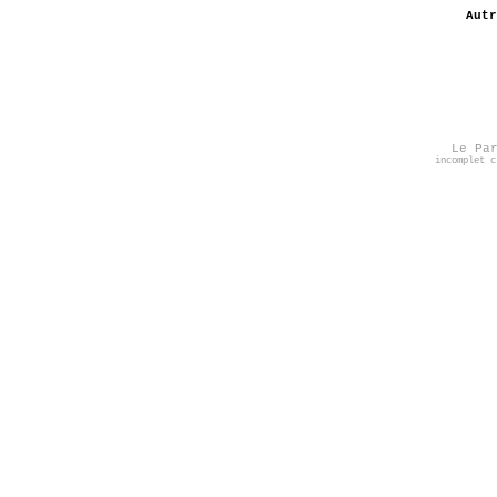
Autr
Le Pa
incomplet c