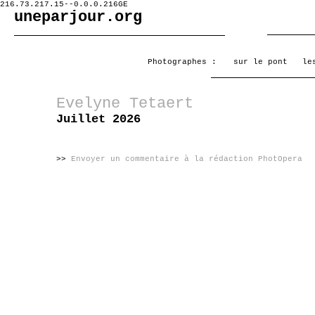
216.73.217.15--0.0.0.216GE
uneparjour.org
Photographes :
sur le pont
le
Evelyne Tetaert
Juillet 2026
>>
Envoyer un commentaire à la rédaction PhotOpera