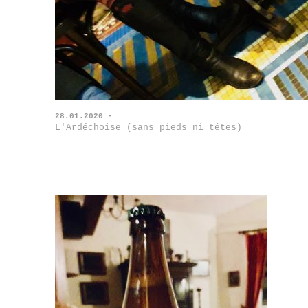
28.01.2020 -
L'Ardéchoise (sans pieds ni têtes)