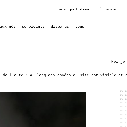
pain quotidien
l'usine
aux nés
survivants
disparus
tous
Moi je
e de l'auteur au long des années du site est visible et 
01
0
01
0
01
0
01
0
01
0
01
0
01
0
01
0
01
0
01
0