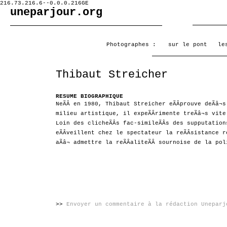
216.73.216.6--0.0.0.216GE
uneparjour.org
Photographes :
sur le pont
le
Thibaut Streicher
RESUME BIOGRAPHIQUE
NeÃÂ en 1980, Thibaut Streicher eÃÂprouve deÃâ
milieu artistique, il expeÃÂrimente treÃâ¬s vi
Loin des clicheÃÂs fac-simileÃÂs des supputatio
eÃÂveillent chez le spectateur la reÃÂsistance re
aÃâ¬ admettre la reÃÂaliteÃÂ sournoise de la 
>>
Envoyer un commentaire à la rédaction Uneparj