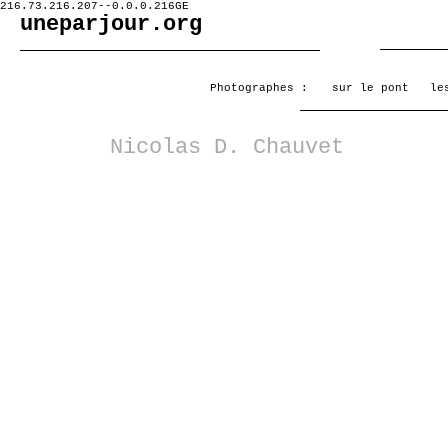
216.73.216.207--0.0.0.216GE
uneparjour.org
Photographes :
sur le pont
le
Nicolas D. Chauvet