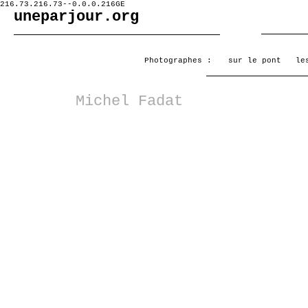
216.73.216.73--0.0.0.216GE
uneparjour.org
Photographes :
sur le pont
le
Michel Fadat