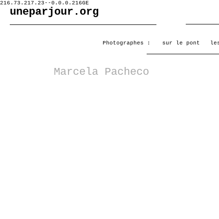
216.73.217.23--0.0.0.216GE
uneparjour.org
Photographes :
sur le pont
le
Marcela Pacheco