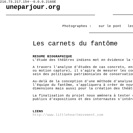
216.73.217.154--0.0.0.216GE
uneparjour.org
Photographes :
sur le pont
le
Les carnets du fantôme
RESUME BIOGRAPHIQUE
L'étude des théâtres indiens met en évidence la 
A travers l'analyse d'études de cas concrets, en
ou motion capture), il s'agira de mesurer les co
sein des politiques patrimoniales de conservatio
Au-delà de la conception d'une méthode d'analyse
l'équipe du fantôme, s'appliquera à créer de nou
dimensions mais aussi pour la création des théât
La finalisation du projet nous amènera à tester 
publics d'expositions et des internautes s'intér
LIENS
http://www.littleheartmovement.com