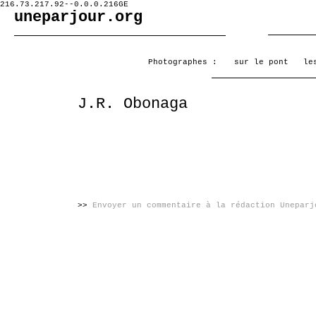
216.73.217.92--0.0.0.216GE
uneparjour.org
Photographes :
sur le pont
le
J.R. Obonaga
>>
Envoyer un commentaire à la rédaction Uneparj