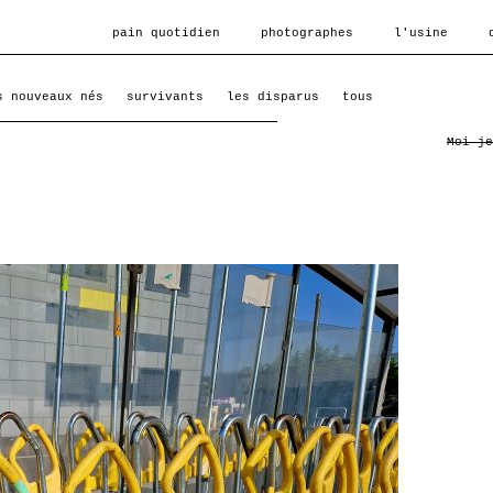
pain quotidien
photographes
l'usine
s nouveaux nés
survivants
les disparus
tous
Moi je