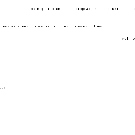
pain quotidien
photographes
l'usine
s nouveaux nés
survivants
les disparus
tous
Moi je
our