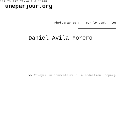
216.73.217.72--0.0.0.216GE
uneparjour.org
Photographes :
sur le pont
le
Daniel Avila Forero
>>
Envoyer un commentaire à la rédaction Uneparj