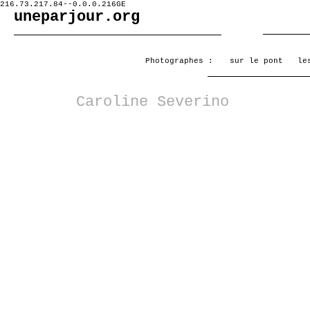
216.73.217.84--0.0.0.216GE
uneparjour.org
Photographes :
sur le pont
le
Caroline Severino