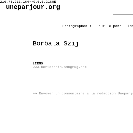
216.73.216.164--0.0.0.216GE
uneparjour.org
Photographes :
sur le pont
le
Borbala Szij
LIENS
www.boriephoto.smugmug.com
>>
Envoyer un commentaire à la rédaction Uneparj