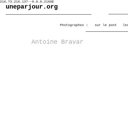
216.73.216.137--0.0.0.216GE
uneparjour.org
Photographes :
sur le pont
le
Antoine Bravar