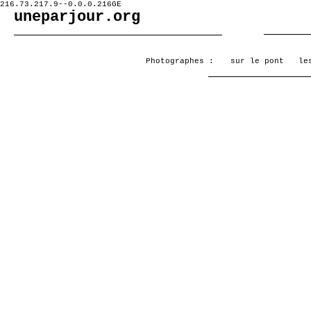
216.73.217.9--0.0.0.216GE
uneparjour.org
Photographes :
sur le pont
le