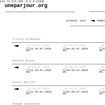
216.73.216.250--0.0.0.216GE
uneparjour.org
premier jour
sema
Tristan Zilberman
je 03.07.2025
ve 04.07.2025
sa
Pauline Bravar
je 03.07.2025
ve 04.07.2025
sa
Pascal Riollot
je 03.07.2025
ve 04.07.2025
sa
Arnaud Lancelevée