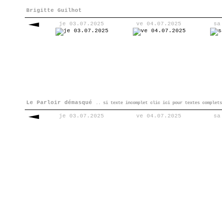
Brigitte Guilhot
je 03.07.2025
ve 04.07.2025
sa
Le Parloir démasqué
.. si texte incomplet clic ici pour textes complets
je 03.07.2025
ve 04.07.2025
sa